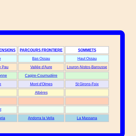
ENSIONS
PARCOURS FRONTIERE
SOMMETS
e
Bas Ossau
Haut Ossau
e Pau
Vallée d'Aure
Louron-Nistos-Barousse
onne
Cagire-Cournudère
e
Mont d'Olmes
St Girons-Foix
Albères
t
oria
Andorra la Vella
La Massana