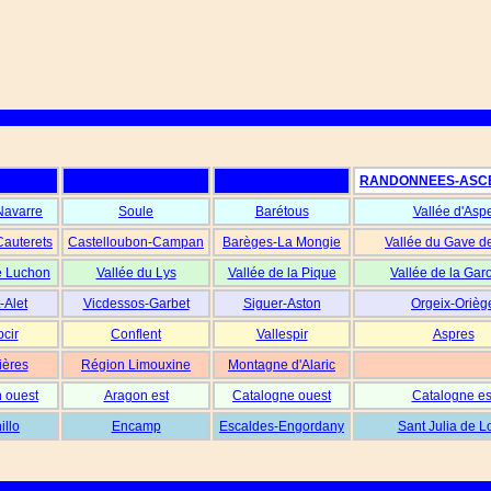
RANDONNEES-ASC
Navarre
Soule
Barétous
Vallée d'Asp
Cauterets
Castelloubon-Campan
Barèges-La Mongie
Vallée du Gave d
e Luchon
Vallée du Lys
Vallée de la Pique
Vallée de la Gar
-Alet
Vicdessos-Garbet
Siguer-Aston
Orgeix-Orièg
cir
Conflent
Vallespir
Aspres
ières
Région Limouxine
Montagne d'Alaric
 ouest
Aragon est
Catalogne ouest
Catalogne es
illo
Encamp
Escaldes-Engordany
Sant Julia de L