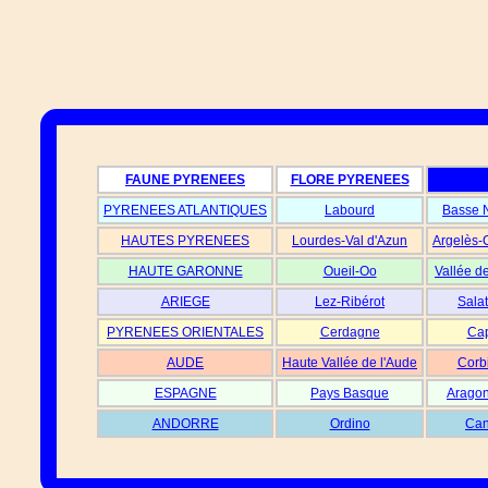
FAUNE PYRENEES
FLORE PYRENEES
PYRENEES ATLANTIQUES
Labourd
Basse 
HAUTES PYRENEES
Lourdes-Val d'Azun
Argelès-
HAUTE GARONNE
Oueil-Oo
Vallée d
ARIEGE
Lez-Ribérot
Salat
PYRENEES ORIENTALES
Cerdagne
Cap
AUDE
Haute Vallée de l'Aude
Corb
ESPAGNE
Pays Basque
Aragon
ANDORRE
Ordino
Can